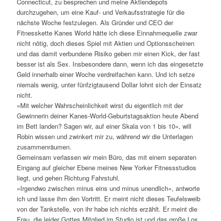
Connecticut, zu besprechen und meine Aktiendepots
durchzugehen, um eine Kauf- und Verkaufsstrategie für die
nächste Woche festzulegen. Als Gründer und CEO der
Fitnesskette Kanes World hätte ich diese Einnahmequelle zwar
nicht nötig, doch dieses Spiel mit Aktien und Optionsscheinen
und das damit verbundene Risiko geben mir einen Kick, der fast
besser ist als Sex. Insbesondere dann, wenn ich das eingesetzte
Geld innerhalb einer Woche verdreifachen kann. Und ich setze
niemals wenig, unter fünfzigtausend Dollar lohnt sich der Einsatz
nicht.
»Mit welcher Wahrscheinlichkeit wirst du eigentlich mit der
Gewinnerin deiner Kanes-World-Geburtstagsaktion heute Abend
im Bett landen? Sagen wir, auf einer Skala von 1 bis 10«, will
Robin wissen und zwinkert mir zu, während wir die Unterlagen
zusammenräumen.
Gemeinsam verlassen wir mein Büro, das mit einem separaten
Eingang auf gleicher Ebene meines New Yorker Fitnessstudios
liegt, und gehen Richtung Fahrstuhl.
»Irgendwo zwischen minus eins und minus unendlich«, antworte
ich und lasse ihm den Vortritt. Er meint nicht dieses Teufelsweib
von der Tankstelle, von ihr habe ich nichts erzählt. Er meint die
Frau, die leider Gottes Mitglied im Studio ist und das große Los