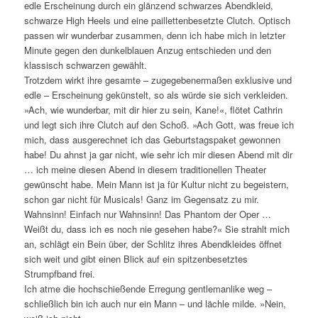
edle Erscheinung durch ein glänzend schwarzes Abendkleid,
schwarze High Heels und eine paillettenbesetzte Clutch. Optisch
passen wir wunderbar zusammen, denn ich habe mich in letzter
Minute gegen den dunkelblauen Anzug entschieden und den
klassisch schwarzen gewählt.
Trotzdem wirkt ihre gesamte – zugegebenermaßen exklusive und
edle – Erscheinung gekünstelt, so als würde sie sich verkleiden.
»Ach, wie wunderbar, mit dir hier zu sein, Kane!«, flötet Cathrin
und legt sich ihre Clutch auf den Schoß. »Ach Gott, was freue ich
mich, dass ausgerechnet ich das Geburtstagspaket gewonnen
habe! Du ahnst ja gar nicht, wie sehr ich mir diesen Abend mit dir
… ich meine diesen Abend in diesem traditionellen Theater
gewünscht habe. Mein Mann ist ja für Kultur nicht zu begeistern,
schon gar nicht für Musicals! Ganz im Gegensatz zu mir.
Wahnsinn! Einfach nur Wahnsinn! Das Phantom der Oper …
Weißt du, dass ich es noch nie gesehen habe?« Sie strahlt mich
an, schlägt ein Bein über, der Schlitz ihres Abendkleides öffnet
sich weit und gibt einen Blick auf ein spitzenbesetztes
Strumpfband frei.
Ich atme die hochschießende Erregung gentlemanlike weg –
schließlich bin ich auch nur ein Mann – und lächle milde. »Nein,