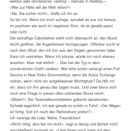
weißen oder olivfarbenen Tanktop – niemals in Hellblau.«
»Wer zur Hölle will die Welt retten?«
»Na, Sie sicher nicht!«, blaffe ich ihn an.
So bin ich. Wenn ich mich aufrege, sprudelt es aus mir heraus,
im positiven wie auch im negativen Sinn, ob es gerade passt
oder nicht.
Der lackaffige Cabriofahrer sieht mich überrascht an, den Mund
leicht geöffnet, die Augenbrauen hochgezogen. Offenbar sucht er
nach dem Wind, den ich ihm aus den Segeln genommen habe.
Kann ich verstehen. Wenn ich könnte, würde ich mich ebenso
ansehen. Aber mal ehrlich … Das hat der Typ in dem
unmännlichen Outfit verdient. Wer bitte schön verlangt einen Full
Service in New Yorks Sommerhitze, wenn die Autos Schlange
stehen, wenn nicht ein aufgeblasener Wichtigtuer? Da fällt mir
ein, dass ich ihm genau das sagen muss. Und zwar bevor sich
noch eine Fliege in seinen offen stehenden Mund verirrt.
»Mister?« Der Tankstellenmitarbeiter grätscht dazwischen.
Schade eigentlich, ich war gerade so schön in Fahrt. »Der Wagen
ist fertig. Soll ich noch den Reifendruck prüfen?«
Ich verenge die Lider. Wehe, Freundchen!
»Nicht nötig, also bei mir nicht«, sagt er lässig und lächelt mich
anschließend amüsiert an. »Liegt Ihnen noch mehr auf dem