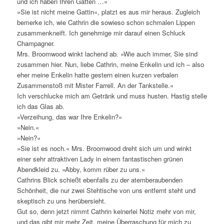
und ich haben Ihren Gatten …«
»Sie ist nicht meine Gattin«, platzt es aus mir heraus. Zugleich
bemerke ich, wie Cathrin die sowieso schon schmalen Lippen
zusammenkneift. Ich genehmige mir darauf einen Schluck
Champagner.
Mrs. Broomwood winkt lachend ab. »Wie auch immer, Sie sind
zusammen hier. Nun, liebe Cathrin, meine Enkelin und ich – also
eher meine Enkelin hatte gestern einen kurzen verbalen
Zusammenstoß mit Mister Farrell. An der Tankstelle.«
Ich verschlucke mich am Getränk und muss husten. Hastig stelle
ich das Glas ab.
»Verzeihung, das war Ihre Enkelin?«
»Nein.«
»Nein?«
»Sie ist es noch.« Mrs. Broomwood dreht sich um und winkt
einer sehr attraktiven Lady in einem fantastischen grünen
Abendkleid zu. »Abby, komm rüber zu uns.«
Cathrins Blick schießt ebenfalls zu der atemberaubenden
Schönheit, die nur zwei Stehtische von uns entfernt steht und
skeptisch zu uns herübersieht.
Gut so, denn jetzt nimmt Cathrin keinerlei Notiz mehr von mir,
und das gibt mir mehr Zeit, meine Überraschung für mich zu