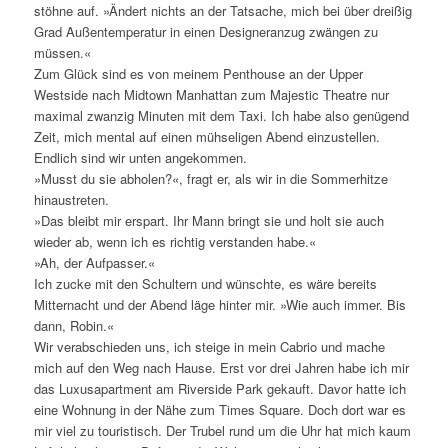
stöhne auf. »Ändert nichts an der Tatsache, mich bei über dreißig
Grad Außentemperatur in einen Designeranzug zwängen zu
müssen.«
Zum Glück sind es von meinem Penthouse an der Upper
Westside nach Midtown Manhattan zum Majestic Theatre nur
maximal zwanzig Minuten mit dem Taxi. Ich habe also genügend
Zeit, mich mental auf einen mühseligen Abend einzustellen.
Endlich sind wir unten angekommen.
»Musst du sie abholen?«, fragt er, als wir in die Sommerhitze
hinaustreten.
»Das bleibt mir erspart. Ihr Mann bringt sie und holt sie auch
wieder ab, wenn ich es richtig verstanden habe.«
»Ah, der Aufpasser.«
Ich zucke mit den Schultern und wünschte, es wäre bereits
Mitternacht und der Abend läge hinter mir. »Wie auch immer. Bis
dann, Robin.«
Wir verabschieden uns, ich steige in mein Cabrio und mache
mich auf den Weg nach Hause. Erst vor drei Jahren habe ich mir
das Luxusapartment am Riverside Park gekauft. Davor hatte ich
eine Wohnung in der Nähe zum Times Square. Doch dort war es
mir viel zu touristisch. Der Trubel rund um die Uhr hat mich kaum