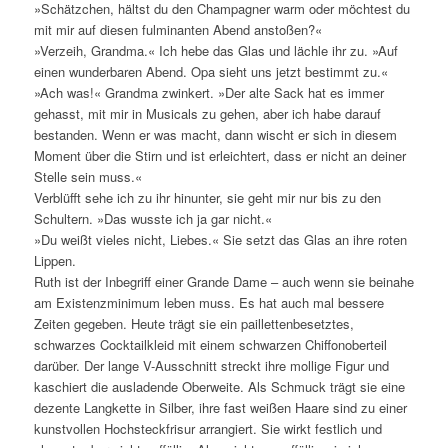
»Schätzchen, hältst du den Champagner warm oder möchtest du
mit mir auf diesen fulminanten Abend anstoßen?«
»Verzeih, Grandma.« Ich hebe das Glas und lächle ihr zu. »Auf
einen wunderbaren Abend. Opa sieht uns jetzt bestimmt zu.«
»Ach was!« Grandma zwinkert. »Der alte Sack hat es immer
gehasst, mit mir in Musicals zu gehen, aber ich habe darauf
bestanden. Wenn er was macht, dann wischt er sich in diesem
Moment über die Stirn und ist erleichtert, dass er nicht an deiner
Stelle sein muss.«
Verblüfft sehe ich zu ihr hinunter, sie geht mir nur bis zu den
Schultern. »Das wusste ich ja gar nicht.«
»Du weißt vieles nicht, Liebes.« Sie setzt das Glas an ihre roten
Lippen.
Ruth ist der Inbegriff einer Grande Dame – auch wenn sie beinahe
am Existenzminimum leben muss. Es hat auch mal bessere
Zeiten gegeben. Heute trägt sie ein paillettenbesetztes,
schwarzes Cocktailkleid mit einem schwarzen Chiffonoberteil
darüber. Der lange V-Ausschnitt streckt ihre mollige Figur und
kaschiert die ausladende Oberweite. Als Schmuck trägt sie eine
dezente Langkette in Silber, ihre fast weißen Haare sind zu einer
kunstvollen Hochsteckfrisur arrangiert. Sie wirkt festlich und