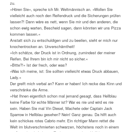
zu.
»Hören Sie«, spreche ich Mr. Weltmännisch an. »Wollen Sie
vielleicht auch noch den Reifendruck und die Sicherungen prüfen
lassen?! Dann wäre es nett, wenn Sie mir und den anderen, die
schon ewig warten, Bescheid sagen, dann könnten wir uns Pizza
kommen lassen.«
Anstatt sich zu entschuldigen und zu beeilen, sieht er mich nur
knochentrocken an. Unverschämtheit!
»Ich schätze, der Druck ist in Ordnung, zumindest der meiner
Reifen. Bei Ihrem bin ich mir nicht so sicher.«
»Bitte?!« Ist der frech, oder was?
»Was ich meine, ist: Sie sollten vielleicht etwas Druck abbauen,
Lady.«
Der greift mich verbal an? Kann er haben! Ich recke das Kinn und
verschränke die Arme.
»Hat Ihnen eigentlich schon mal jemand gesagt, dass Hellblau
keine Farbe für echte Männer ist? War es nie und wird es nie
sein. Haben Sie mal Vin Diesel, Machete oder Captain Jack
Sparrow in Hellblau gesehen? Nein! Ganz genau. Da hilft auch
kein schickes rotes Cabrio mehr. Ein richtiger Mann rettet die
Welt im blutverschmierten schwarzen, höchstens noch in einem