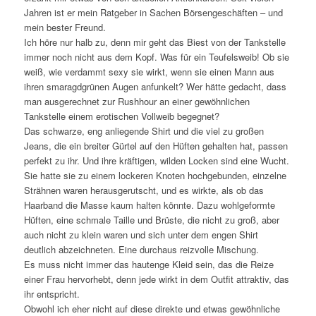
Jahren ist er mein Ratgeber in Sachen Börsengeschäften – und
mein bester Freund.
Ich höre nur halb zu, denn mir geht das Biest von der Tankstelle
immer noch nicht aus dem Kopf. Was für ein Teufelsweib! Ob sie
weiß, wie verdammt sexy sie wirkt, wenn sie einen Mann aus
ihren smaragdgrünen Augen anfunkelt? Wer hätte gedacht, dass
man ausgerechnet zur Rushhour an einer gewöhnlichen
Tankstelle einem erotischen Vollweib begegnet?
Das schwarze, eng anliegende Shirt und die viel zu großen
Jeans, die ein breiter Gürtel auf den Hüften gehalten hat, passen
perfekt zu ihr. Und ihre kräftigen, wilden Locken sind eine Wucht.
Sie hatte sie zu einem lockeren Knoten hochgebunden, einzelne
Strähnen waren herausgerutscht, und es wirkte, als ob das
Haarband die Masse kaum halten könnte. Dazu wohlgeformte
Hüften, eine schmale Taille und Brüste, die nicht zu groß, aber
auch nicht zu klein waren und sich unter dem engen Shirt
deutlich abzeichneten. Eine durchaus reizvolle Mischung.
Es muss nicht immer das hautenge Kleid sein, das die Reize
einer Frau hervorhebt, denn jede wirkt in dem Outfit attraktiv, das
ihr entspricht.
Obwohl ich eher nicht auf diese direkte und etwas gewöhnliche