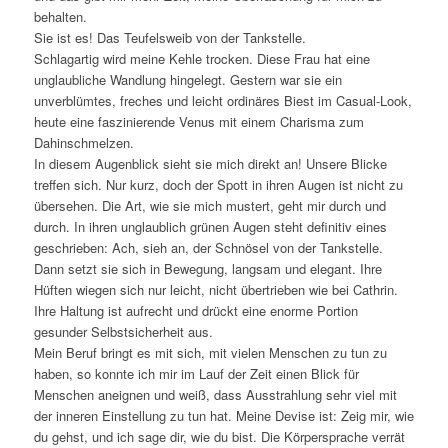
behalten.
Sie ist es! Das Teufelsweib von der Tankstelle.
Schlagartig wird meine Kehle trocken. Diese Frau hat eine
unglaubliche Wandlung hingelegt. Gestern war sie ein
unverblümtes, freches und leicht ordinäres Biest im Casual-Look,
heute eine faszinierende Venus mit einem Charisma zum
Dahinschmelzen.
In diesem Augenblick sieht sie mich direkt an! Unsere Blicke
treffen sich. Nur kurz, doch der Spott in ihren Augen ist nicht zu
übersehen. Die Art, wie sie mich mustert, geht mir durch und
durch. In ihren unglaublich grünen Augen steht definitiv eines
geschrieben: Ach, sieh an, der Schnösel von der Tankstelle.
Dann setzt sie sich in Bewegung, langsam und elegant. Ihre
Hüften wiegen sich nur leicht, nicht übertrieben wie bei Cathrin.
Ihre Haltung ist aufrecht und drückt eine enorme Portion
gesunder Selbstsicherheit aus.
Mein Beruf bringt es mit sich, mit vielen Menschen zu tun zu
haben, so konnte ich mir im Lauf der Zeit einen Blick für
Menschen aneignen und weiß, dass Ausstrahlung sehr viel mit
der inneren Einstellung zu tun hat. Meine Devise ist: Zeig mir, wie
du gehst, und ich sage dir, wie du bist. Die Körpersprache verrät