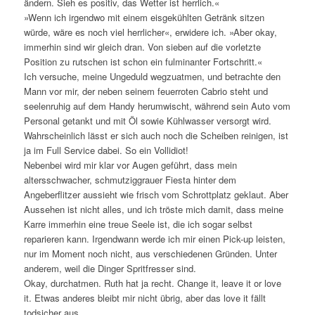
ändern. Sieh es positiv, das Wetter ist herrlich.«
»Wenn ich irgendwo mit einem eisgekühlten Getränk sitzen
würde, wäre es noch viel herrlicher«, erwidere ich. »Aber okay,
immerhin sind wir gleich dran. Von sieben auf die vorletzte
Position zu rutschen ist schon ein fulminanter Fortschritt.«
Ich versuche, meine Ungeduld wegzuatmen, und betrachte den
Mann vor mir, der neben seinem feuerroten Cabrio steht und
seelenruhig auf dem Handy herumwischt, während sein Auto vom
Personal getankt und mit Öl sowie Kühlwasser versorgt wird.
Wahrscheinlich lässt er sich auch noch die Scheiben reinigen, ist
ja im Full Service dabei. So ein Vollidiot!
Nebenbei wird mir klar vor Augen geführt, dass mein
altersschwacher, schmutziggrauer Fiesta hinter dem
Angeberflitzer aussieht wie frisch vom Schrottplatz geklaut. Aber
Aussehen ist nicht alles, und ich tröste mich damit, dass meine
Karre immerhin eine treue Seele ist, die ich sogar selbst
reparieren kann. Irgendwann werde ich mir einen Pick-up leisten,
nur im Moment noch nicht, aus verschiedenen Gründen. Unter
anderem, weil die Dinger Spritfresser sind.
Okay, durchatmen. Ruth hat ja recht. Change it, leave it or love
it. Etwas anderes bleibt mir nicht übrig, aber das love it fällt
todsicher aus.