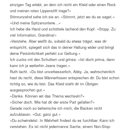
einzigen Tag erlebt, an dem ich nicht ein Kleid oder einen Rock
und meinen roten Lippenstift trage?«
Stirnrunzelnd sehe ich sie an. »Stimmt, jetzt wo du es sagst.«
»Und meine Spitzenunterw…«
Ich hebe die Hand und schüttele lachend den Kopf. »Stopp. Zu
viel Information, Grandma!«
»Verstehe. Aber weißt du, sobald du etwas trägst, was dir
entspricht, spiegelt sich das in deiner Haltung wider und bringt
deine Persönlichkeit perfekt zur Geltung.«
Ich zucke mit den Schultern und grinse. »Ist doch prima, dann
kann ich ja weiterhin Jeans tragen.«
Ruth lacht. »Du bist unverbesserlich, Abby. Ja, wahrscheinlich
hast du recht, diese Männerhosen entsprechen dir. Du bist schon
richtig so, wie du bist. Das Kleid steht dir im Übrigen
ausgesprochen gut.«
»Danke. Können wir das Thema wechseln?«
»Sicher doch. Wie hat dir der erste Part gefallen?«
Gerade noch so beherrsche ich mich, die Backen nicht
aufzublasen. »Gut, ganz gut.«
»Du schwindelst. In Wahrheit findest du es furchtbar. Kann ich
verstehen. Es ist nicht jedermanns Sache, einem Non-Stop-