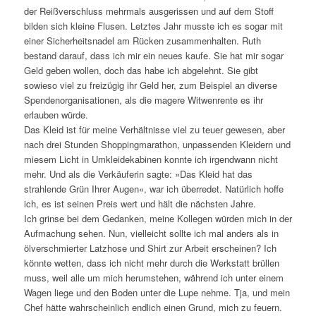
der Reißverschluss mehrmals ausgerissen und auf dem Stoff
bilden sich kleine Flusen. Letztes Jahr musste ich es sogar mit
einer Sicherheitsnadel am Rücken zusammenhalten. Ruth
bestand darauf, dass ich mir ein neues kaufe. Sie hat mir sogar
Geld geben wollen, doch das habe ich abgelehnt. Sie gibt
sowieso viel zu freizügig ihr Geld her, zum Beispiel an diverse
Spendenorganisationen, als die magere Witwenrente es ihr
erlauben würde.
Das Kleid ist für meine Verhältnisse viel zu teuer gewesen, aber
nach drei Stunden Shoppingmarathon, unpassenden Kleidern und
miesem Licht in Umkleidekabinen konnte ich irgendwann nicht
mehr. Und als die Verkäuferin sagte: »Das Kleid hat das
strahlende Grün Ihrer Augen«, war ich überredet. Natürlich hoffe
ich, es ist seinen Preis wert und hält die nächsten Jahre.
Ich grinse bei dem Gedanken, meine Kollegen würden mich in der
Aufmachung sehen. Nun, vielleicht sollte ich mal anders als in
ölverschmierter Latzhose und Shirt zur Arbeit erscheinen? Ich
könnte wetten, dass ich nicht mehr durch die Werkstatt brüllen
muss, weil alle um mich herumstehen, während ich unter einem
Wagen liege und den Boden unter die Lupe nehme. Tja, und mein
Chef hätte wahrscheinlich endlich einen Grund, mich zu feuern.