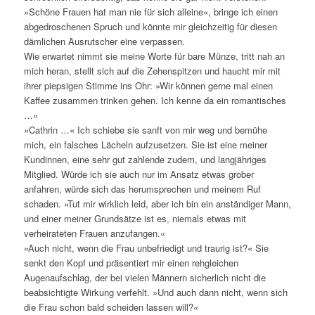
»Schöne Frauen hat man nie für sich alleine«, bringe ich einen
abgedroschenen Spruch und könnte mir gleichzeitig für diesen
dämlichen Ausrutscher eine verpassen.
Wie erwartet nimmt sie meine Worte für bare Münze, tritt nah an
mich heran, stellt sich auf die Zehenspitzen und haucht mir mit
ihrer piepsigen Stimme ins Ohr: »Wir können gerne mal einen
Kaffee zusammen trinken gehen. Ich kenne da ein romantisches
…«
»Cathrin …« Ich schiebe sie sanft von mir weg und bemühe
mich, ein falsches Lächeln aufzusetzen. Sie ist eine meiner
Kundinnen, eine sehr gut zahlende zudem, und langjähriges
Mitglied. Würde ich sie auch nur im Ansatz etwas grober
anfahren, würde sich das herumsprechen und meinem Ruf
schaden. »Tut mir wirklich leid, aber ich bin ein anständiger Mann,
und einer meiner Grundsätze ist es, niemals etwas mit
verheirateten Frauen anzufangen.«
»Auch nicht, wenn die Frau unbefriedigt und traurig ist?« Sie
senkt den Kopf und präsentiert mir einen rehgleichen
Augenaufschlag, der bei vielen Männern sicherlich nicht die
beabsichtigte Wirkung verfehlt. »Und auch dann nicht, wenn sich
die Frau schon bald scheiden lassen will?«