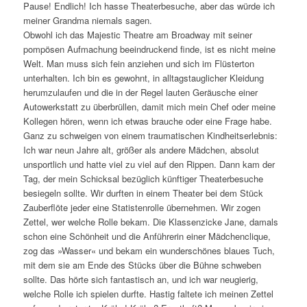
Pause! Endlich! Ich hasse Theaterbesuche, aber das würde ich
meiner Grandma niemals sagen.
Obwohl ich das Majestic Theatre am Broadway mit seiner
pompösen Aufmachung beeindruckend finde, ist es nicht meine
Welt. Man muss sich fein anziehen und sich im Flüsterton
unterhalten. Ich bin es gewohnt, in alltagstauglicher Kleidung
herumzulaufen und die in der Regel lauten Geräusche einer
Autowerkstatt zu überbrüllen, damit mich mein Chef oder meine
Kollegen hören, wenn ich etwas brauche oder eine Frage habe.
Ganz zu schweigen von einem traumatischen Kindheitserlebnis:
Ich war neun Jahre alt, größer als andere Mädchen, absolut
unsportlich und hatte viel zu viel auf den Rippen. Dann kam der
Tag, der mein Schicksal bezüglich künftiger Theaterbesuche
besiegeln sollte. Wir durften in einem Theater bei dem Stück
Zauberflöte jeder eine Statistenrolle übernehmen. Wir zogen
Zettel, wer welche Rolle bekam. Die Klassenzicke Jane, damals
schon eine Schönheit und die Anführerin einer Mädchenclique,
zog das »Wasser« und bekam ein wunderschönes blaues Tuch,
mit dem sie am Ende des Stücks über die Bühne schweben
sollte. Das hörte sich fantastisch an, und ich war neugierig,
welche Rolle ich spielen durfte. Hastig faltete ich meinen Zettel