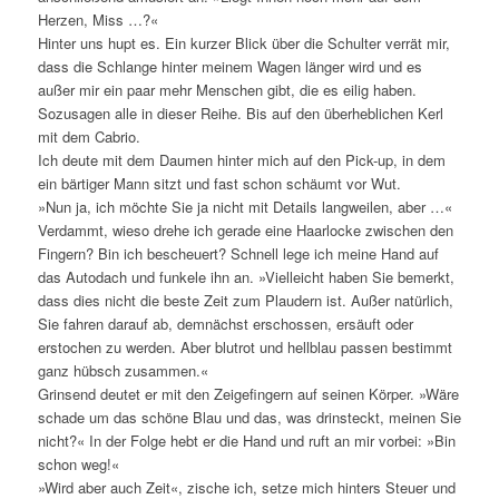
Herzen, Miss …?«
Hinter uns hupt es. Ein kurzer Blick über die Schulter verrät mir,
dass die Schlange hinter meinem Wagen länger wird und es
außer mir ein paar mehr Menschen gibt, die es eilig haben.
Sozusagen alle in dieser Reihe. Bis auf den überheblichen Kerl
mit dem Cabrio.
Ich deute mit dem Daumen hinter mich auf den Pick-up, in dem
ein bärtiger Mann sitzt und fast schon schäumt vor Wut.
»Nun ja, ich möchte Sie ja nicht mit Details langweilen, aber …«
Verdammt, wieso drehe ich gerade eine Haarlocke zwischen den
Fingern? Bin ich bescheuert? Schnell lege ich meine Hand auf
das Autodach und funkele ihn an. »Vielleicht haben Sie bemerkt,
dass dies nicht die beste Zeit zum Plaudern ist. Außer natürlich,
Sie fahren darauf ab, demnächst erschossen, ersäuft oder
erstochen zu werden. Aber blutrot und hellblau passen bestimmt
ganz hübsch zusammen.«
Grinsend deutet er mit den Zeigefingern auf seinen Körper. »Wäre
schade um das schöne Blau und das, was drinsteckt, meinen Sie
nicht?« In der Folge hebt er die Hand und ruft an mir vorbei: »Bin
schon weg!«
»Wird aber auch Zeit«, zische ich, setze mich hinters Steuer und