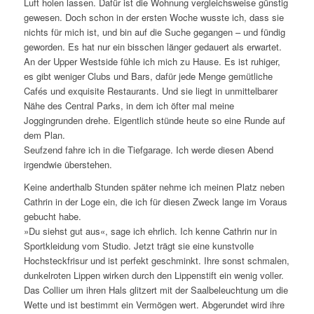
Luft holen lassen. Dafür ist die Wohnung vergleichsweise günstig
gewesen. Doch schon in der ersten Woche wusste ich, dass sie
nichts für mich ist, und bin auf die Suche gegangen – und fündig
geworden. Es hat nur ein bisschen länger gedauert als erwartet.
An der Upper Westside fühle ich mich zu Hause. Es ist ruhiger,
es gibt weniger Clubs und Bars, dafür jede Menge gemütliche
Cafés und exquisite Restaurants. Und sie liegt in unmittelbarer
Nähe des Central Parks, in dem ich öfter mal meine
Joggingrunden drehe. Eigentlich stünde heute so eine Runde auf
dem Plan.
Seufzend fahre ich in die Tiefgarage. Ich werde diesen Abend
irgendwie überstehen.
Keine anderthalb Stunden später nehme ich meinen Platz neben
Cathrin in der Loge ein, die ich für diesen Zweck lange im Voraus
gebucht habe.
»Du siehst gut aus«, sage ich ehrlich. Ich kenne Cathrin nur in
Sportkleidung vom Studio. Jetzt trägt sie eine kunstvolle
Hochsteckfrisur und ist perfekt geschminkt. Ihre sonst schmalen,
dunkelroten Lippen wirken durch den Lippenstift ein wenig voller.
Das Collier um ihren Hals glitzert mit der Saalbeleuchtung um die
Wette und ist bestimmt ein Vermögen wert. Abgerundet wird ihre