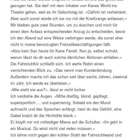
gezogen hat. Sie darf mit dem Inhaber von Kanes World ins
Theater gehen, weil es ihr Geburtstag ist. »Cathrin ist verheiratet.
Aber auch sonst würde ich sie nur mit der Kneifzange anfassen.«
Mir bleiben gute zwei Stunden, um zu duschen und mich für
einen dem Anlass entsprechenden Anzug zu entscheiden, bevor
ich den Abend auf eine Weise verbringen werde, die sonst eher
nicht in meine bevorzugten Freizeitbeschäftigungen fällt.
»Also kein Sex heute für Kane Farrell. Nun ja, selbst schuld,
warum lässt du dir auch solche dämlichen Aktionen einfallen.«
Die Fahrstuhltür schließt sich. Ich werfe Robin einen
vernichtenden Blick zu. »Das nennt man Kundenbindung.
Außerdem mache ich das schon seit über sechs Jahren, zweimal
im Jahr. Ich werde es überleben.«
»Wie sieht sie aus?«, lässt er nicht locker.
Ich verdrehe die Augen. »Mitte dreißig, blond, gepflegt,
supersportlich … und supernervig. Sobald sie den Mund
aufmacht und das Sprechen anfängt, hast du das Gefühl, eine
Gabel kratzt dir die Hirnhöhle blank.«
Er klopft mir mit mitleidiger Miene auf die Schulter. »Ihr geht in
ein Musical. Du wirst nicht viel reden müssen.«
Ich lehne mich gegen den kühlen Stahl der Fahrstuhlwand und