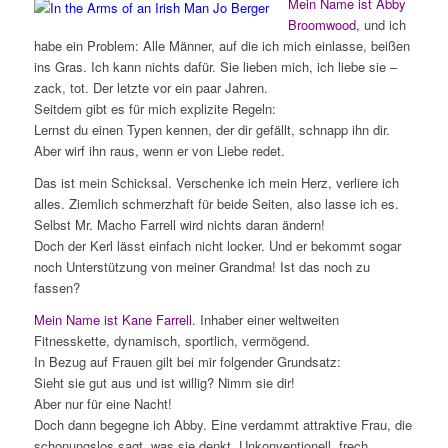
Mein Name ist Abby
Broomwood
, und ich
habe ein Problem: Alle Männer, auf die ich mich einlasse, beißen
ins Gras. Ich kann nichts dafür. Sie lieben mich, ich liebe sie –
zack, tot. Der letzte vor ein paar Jahren.
Seitdem gibt es für mich explizite Regeln:
Lernst du einen Typen kennen, der dir gefällt, schnapp ihn dir.
Aber wirf ihn raus, wenn er von Liebe redet.
Das ist mein Schicksal. Verschenke ich mein Herz, verliere ich
alles. Ziemlich schmerzhaft für beide Seiten, also lasse ich es.
Selbst Mr. Macho Farrell wird nichts daran ändern!
Doch der Kerl lässt einfach nicht locker. Und er bekommt sogar
noch Unterstützung von meiner Grandma! Ist das noch zu
fassen?
Mein Name ist Kane Farrell.
Inhaber einer weltweiten
Fitnesskette, dynamisch, sportlich, vermögend.
In Bezug auf Frauen gilt bei mir folgender Grundsatz:
Sieht sie gut aus und ist willig? Nimm sie dir!
Aber nur für eine Nacht!
Doch dann begegne ich Abby. Eine verdammt attraktive Frau, die
schonungslos sagt, was sie denkt. Unkonventionell, frech,