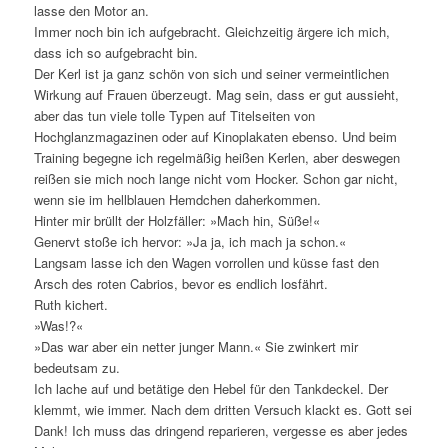
lasse den Motor an.
Immer noch bin ich aufgebracht. Gleichzeitig ärgere ich mich,
dass ich so aufgebracht bin.
Der Kerl ist ja ganz schön von sich und seiner vermeintlichen
Wirkung auf Frauen überzeugt. Mag sein, dass er gut aussieht,
aber das tun viele tolle Typen auf Titelseiten von
Hochglanzmagazinen oder auf Kinoplakaten ebenso. Und beim
Training begegne ich regelmäßig heißen Kerlen, aber deswegen
reißen sie mich noch lange nicht vom Hocker. Schon gar nicht,
wenn sie im hellblauen Hemdchen daherkommen.
Hinter mir brüllt der Holzfäller: »Mach hin, Süße!«
Genervt stoße ich hervor: »Ja ja, ich mach ja schon.«
Langsam lasse ich den Wagen vorrollen und küsse fast den
Arsch des roten Cabrios, bevor es endlich losfährt.
Ruth kichert.
»Was!?«
»Das war aber ein netter junger Mann.« Sie zwinkert mir
bedeutsam zu.
Ich lache auf und betätige den Hebel für den Tankdeckel. Der
klemmt, wie immer. Nach dem dritten Versuch klackt es. Gott sei
Dank! Ich muss das dringend reparieren, vergesse es aber jedes