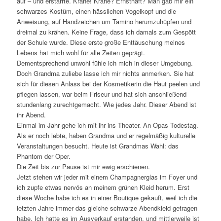
auf – und erstarrte. Krähe! Krähe? Ernsthaft? Man gab mir ein
schwarzes Kostüm, einen hässlichen Vogelkopf und die
Anweisung, auf Handzeichen um Tamino herumzuhüpfen und
dreimal zu krähen. Keine Frage, dass ich damals zum Gespött
der Schule wurde. Diese erste große Enttäuschung meines
Lebens hat mich wohl für alle Zeiten geprägt.
Dementsprechend unwohl fühle ich mich in dieser Umgebung.
Doch Grandma zuliebe lasse ich mir nichts anmerken. Sie hat
sich für diesen Anlass bei der Kosmetikerin die Haut peelen und
pflegen lassen, war beim Friseur und hat sich anschließend
stundenlang zurechtgemacht. Wie jedes Jahr. Dieser Abend ist
ihr Abend.
Einmal im Jahr gehe ich mit ihr ins Theater. An Opas Todestag.
Als er noch lebte, haben Grandma und er regelmäßig kulturelle
Veranstaltungen besucht. Heute ist Grandmas Wahl: das
Phantom der Oper.
Die Zeit bis zur Pause ist mir ewig erschienen.
Jetzt stehen wir jeder mit einem Champagnerglas im Foyer und
ich zupfe etwas nervös an meinem grünen Kleid herum. Erst
diese Woche habe ich es in einer Boutique gekauft, weil ich die
letzten Jahre immer das gleiche schwarze Abendkleid getragen
habe. Ich hatte es im Ausverkauf erstanden, und mittlerweile ist