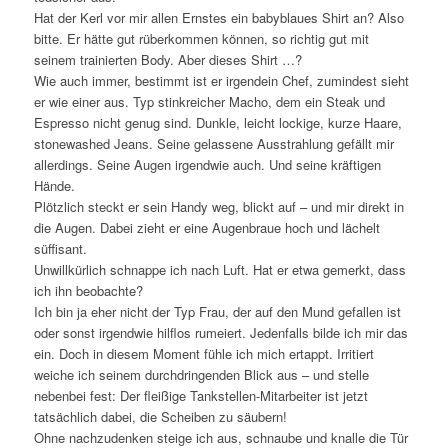
Hat der Kerl vor mir allen Ernstes ein babyblaues Shirt an? Also
bitte. Er hätte gut rüberkommen können, so richtig gut mit
seinem trainierten Body. Aber dieses Shirt …?
Wie auch immer, bestimmt ist er irgendein Chef, zumindest sieht
er wie einer aus. Typ stinkreicher Macho, dem ein Steak und
Espresso nicht genug sind. Dunkle, leicht lockige, kurze Haare,
stonewashed Jeans. Seine gelassene Ausstrahlung gefällt mir
allerdings. Seine Augen irgendwie auch. Und seine kräftigen
Hände.
Plötzlich steckt er sein Handy weg, blickt auf – und mir direkt in
die Augen. Dabei zieht er eine Augenbraue hoch und lächelt
süffisant.
Unwillkürlich schnappe ich nach Luft. Hat er etwa gemerkt, dass
ich ihn beobachte?
Ich bin ja eher nicht der Typ Frau, der auf den Mund gefallen ist
oder sonst irgendwie hilflos rumeiert. Jedenfalls bilde ich mir das
ein. Doch in diesem Moment fühle ich mich ertappt. Irritiert
weiche ich seinem durchdringenden Blick aus – und stelle
nebenbei fest: Der fleißige Tankstellen-Mitarbeiter ist jetzt
tatsächlich dabei, die Scheiben zu säubern!
Ohne nachzudenken steige ich aus, schnaube und knalle die Tür