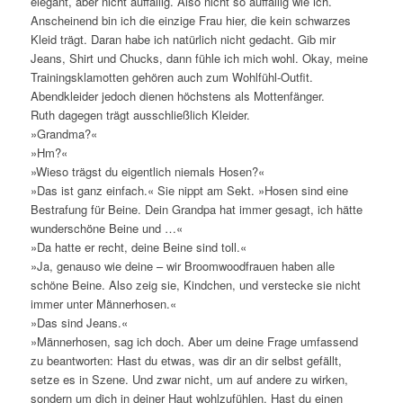
elegant, aber nicht auffällig. Also nicht so auffällig wie ich.
Anscheinend bin ich die einzige Frau hier, die kein schwarzes
Kleid trägt. Daran habe ich natürlich nicht gedacht. Gib mir
Jeans, Shirt und Chucks, dann fühle ich mich wohl. Okay, meine
Trainingsklamotten gehören auch zum Wohlfühl-Outfit.
Abendkleider jedoch dienen höchstens als Mottenfänger.
Ruth dagegen trägt ausschließlich Kleider.
»Grandma?«
»Hm?«
»Wieso trägst du eigentlich niemals Hosen?«
»Das ist ganz einfach.« Sie nippt am Sekt. »Hosen sind eine
Bestrafung für Beine. Dein Grandpa hat immer gesagt, ich hätte
wunderschöne Beine und …«
»Da hatte er recht, deine Beine sind toll.«
»Ja, genauso wie deine – wir Broomwoodfrauen haben alle
schöne Beine. Also zeig sie, Kindchen, und verstecke sie nicht
immer unter Männerhosen.«
»Das sind Jeans.«
»Männerhosen, sag ich doch. Aber um deine Frage umfassend
zu beantworten: Hast du etwas, was dir an dir selbst gefällt,
setze es in Szene. Und zwar nicht, um auf andere zu wirken,
sondern um dich in deiner Haut wohlzufühlen. Hast du einen