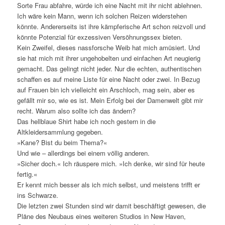
Sorte Frau abfahre, würde ich eine Nacht mit ihr nicht ablehnen.
Ich wäre kein Mann, wenn ich solchen Reizen widerstehen
könnte. Andererseits ist ihre kämpferische Art schon reizvoll und
könnte Potenzial für exzessiven Versöhnungssex bieten.
Kein Zweifel, dieses nassforsche Weib hat mich amüsiert. Und
sie hat mich mit ihrer ungehobelten und einfachen Art neugierig
gemacht. Das gelingt nicht jeder. Nur die echten, authentischen
schaffen es auf meine Liste für eine Nacht oder zwei. In Bezug
auf Frauen bin ich vielleicht ein Arschloch, mag sein, aber es
gefällt mir so, wie es ist. Mein Erfolg bei der Damenwelt gibt mir
recht. Warum also sollte ich das ändern?
Das hellblaue Shirt habe ich noch gestern in die
Altkleidersammlung gegeben.
»Kane? Bist du beim Thema?«
Und wie – allerdings bei einem völlig anderen.
»Sicher doch.« Ich räuspere mich. »Ich denke, wir sind für heute
fertig.«
Er kennt mich besser als ich mich selbst, und meistens trifft er
ins Schwarze.
Die letzten zwei Stunden sind wir damit beschäftigt gewesen, die
Pläne des Neubaus eines weiteren Studios in New Haven,