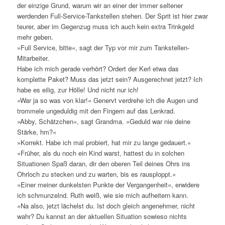
der einzige Grund, warum wir an einer der immer seltener
werdenden Full-Service-Tankstellen stehen. Der Sprit ist hier zwar
teurer, aber im Gegenzug muss ich auch kein extra Trinkgeld
mehr geben.
»Full Service, bitte«, sagt der Typ vor mir zum Tankstellen-
Mitarbeiter.
Habe ich mich gerade verhört? Ordert der Kerl etwa das
komplette Paket? Muss das jetzt sein? Ausgerechnet jetzt? Ich
habe es eilig, zur Hölle! Und nicht nur ich!
»War ja so was von klar!« Genervt verdrehe ich die Augen und
trommele ungeduldig mit den Fingern auf das Lenkrad.
»Abby, Schätzchen«, sagt Grandma. »Geduld war nie deine
Stärke, hm?«
»Korrekt. Habe ich mal probiert, hat mir zu lange gedauert.«
»Früher, als du noch ein Kind warst, hattest du in solchen
Situationen Spaß daran, dir den oberen Teil deines Ohrs ins
Ohrloch zu stecken und zu warten, bis es rausploppt.«
»Einer meiner dunkelsten Punkte der Vergangenheit«, erwidere
ich schmunzelnd. Ruth weiß, wie sie mich aufheitern kann.
»Na also, jetzt lächelst du. Ist doch gleich angenehmer, nicht
wahr? Du kannst an der aktuellen Situation sowieso nichts