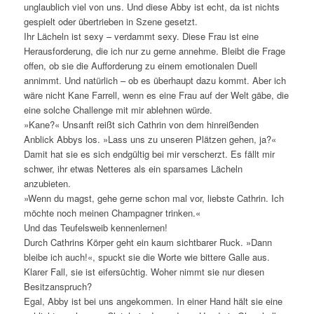
unglaublich viel von uns. Und diese Abby ist echt, da ist nichts
gespielt oder übertrieben in Szene gesetzt.
Ihr Lächeln ist sexy – verdammt sexy. Diese Frau ist eine
Herausforderung, die ich nur zu gerne annehme. Bleibt die Frage
offen, ob sie die Aufforderung zu einem emotionalen Duell
annimmt. Und natürlich – ob es überhaupt dazu kommt. Aber ich
wäre nicht Kane Farrell, wenn es eine Frau auf der Welt gäbe, die
eine solche Challenge mit mir ablehnen würde.
»Kane?« Unsanft reißt sich Cathrin von dem hinreißenden
Anblick Abbys los. »Lass uns zu unseren Plätzen gehen, ja?«
Damit hat sie es sich endgültig bei mir verscherzt. Es fällt mir
schwer, ihr etwas Netteres als ein sparsames Lächeln
anzubieten.
»Wenn du magst, gehe gerne schon mal vor, liebste Cathrin. Ich
möchte noch meinen Champagner trinken.«
Und das Teufelsweib kennenlernen!
Durch Cathrins Körper geht ein kaum sichtbarer Ruck. »Dann
bleibe ich auch!«, spuckt sie die Worte wie bittere Galle aus.
Klarer Fall, sie ist eifersüchtig. Woher nimmt sie nur diesen
Besitzanspruch?
Egal, Abby ist bei uns angekommen. In einer Hand hält sie eine