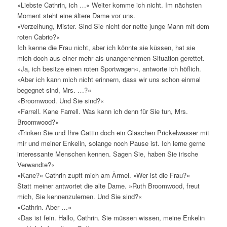
»Liebste Cathrin, ich …« Weiter komme ich nicht. Im nächsten
Moment steht eine ältere Dame vor uns.
»Verzeihung, Mister. Sind Sie nicht der nette junge Mann mit dem
roten Cabrio?«
Ich kenne die Frau nicht, aber ich könnte sie küssen, hat sie
mich doch aus einer mehr als unangenehmen Situation gerettet.
»Ja, ich besitze einen roten Sportwagen«, antworte ich höflich.
»Aber ich kann mich nicht erinnern, dass wir uns schon einmal
begegnet sind, Mrs. …?«
»Broomwood. Und Sie sind?«
»Farrell. Kane Farrell. Was kann ich denn für Sie tun, Mrs.
Broomwood?«
»Trinken Sie und Ihre Gattin doch ein Gläschen Prickelwasser mit
mir und meiner Enkelin, solange noch Pause ist. Ich lerne gerne
interessante Menschen kennen. Sagen Sie, haben Sie irische
Verwandte?«
»Kane?« Cathrin zupft mich am Ärmel. »Wer ist die Frau?«
Statt meiner antwortet die alte Dame. »Ruth Broomwood, freut
mich, Sie kennenzulernen. Und Sie sind?«
»Cathrin. Aber …«
»Das ist fein. Hallo, Cathrin. Sie müssen wissen, meine Enkelin