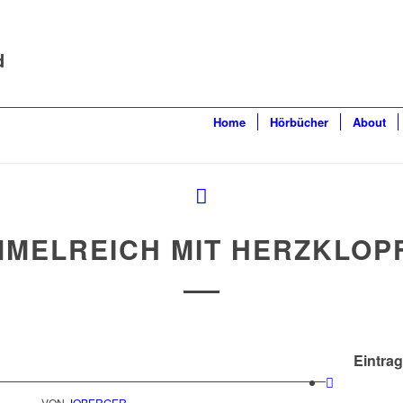
d
Home
Hörbücher
About
MMELREICH MIT HERZKLOP
Eintrag
VON
JOBERGER