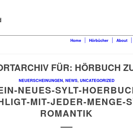
d
Home
Hörbücher
About
RTARCHIV FÜR:
HÖRBUCH Z
NEUERSCHEINUNGEN
,
NEWS
,
UNCATEGORIZED
EIN-NEUES-SYLT-HOERBUC
HLIGT-MIT-JEDER-MENGE-S
ROMANTIK