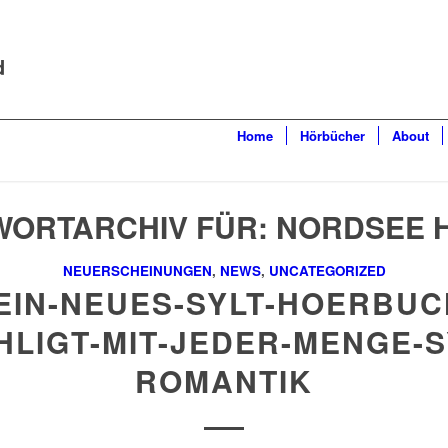
d
Home
Hörbücher
About
ORTARCHIV FÜR:
NORDSEE 
NEUERSCHEINUNGEN
,
NEWS
,
UNCATEGORIZED
EIN-NEUES-SYLT-HOERBUC
HLIGT-MIT-JEDER-MENGE-S
ROMANTIK