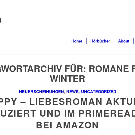
d
Home
Hörbücher
About
WORTARCHIV FÜR:
ROMANE 
WINTER
NEUERSCHEINUNGEN
,
NEWS
,
UNCATEGORIZED
PPY – LIEBESROMAN AKTU
UZIERT UND IM PRIMEREA
BEI AMAZON