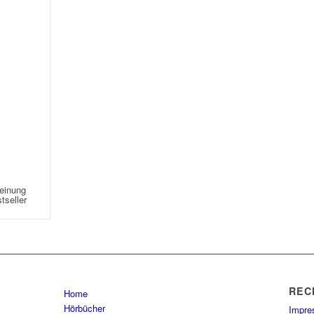
heinung
tseller
REC
Home
Hörbücher
Impr