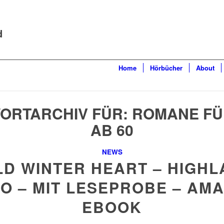
d
Home
Hörbücher
About
ORTARCHIV FÜR:
ROMANE FÜ
AB 60
NEWS
D WINTER HEART – HIGH
O – MIT LESEPROBE – AM
EBOOK