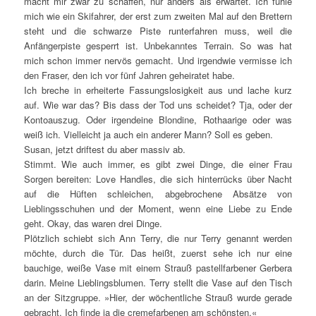
macht mir zwar zu schaffen, nur anders als erwartet. Ich fühle
mich wie ein Skifahrer, der erst zum zweiten Mal auf den Brettern
steht und die schwarze Piste runterfahren muss, weil die
Anfängerpiste gesperrt ist. Unbekanntes Terrain. So was hat
mich schon immer nervös gemacht. Und irgendwie vermisse ich
den Fraser, den ich vor fünf Jahren geheiratet habe.
Ich breche in erheiterte Fassungslosigkeit aus und lache kurz
auf. Wie war das? Bis dass der Tod uns scheidet? Tja, oder der
Kontoauszug. Oder irgendeine Blondine, Rothaarige oder was
weiß ich. Vielleicht ja auch ein anderer Mann? Soll es geben.
Susan, jetzt driftest du aber massiv ab.
Stimmt. Wie auch immer, es gibt zwei Dinge, die einer Frau
Sorgen bereiten: Love Handles, die sich hinterrücks über Nacht
auf die Hüften schleichen, abgebrochene Absätze von
Lieblingsschuhen und der Moment, wenn eine Liebe zu Ende
geht. Okay, das waren drei Dinge.
Plötzlich schiebt sich Ann Terry, die nur Terry genannt werden
möchte, durch die Tür. Das heißt, zuerst sehe ich nur eine
bauchige, weiße Vase mit einem Strauß pastellfarbener Gerbera
darin. Meine Lieblingsblumen. Terry stellt die Vase auf den Tisch
an der Sitzgruppe. »Hier, der wöchentliche Strauß wurde gerade
gebracht. Ich finde ja die cremefarbenen am schönsten.«