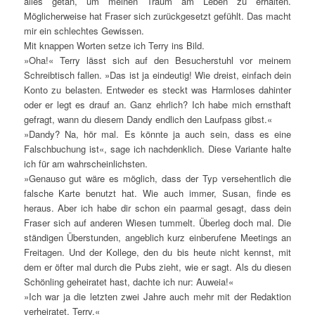
alles getan, um meinen Traum am Leben zu erhalten.
Möglicherweise hat Fraser sich zurückgesetzt gefühlt. Das macht
mir ein schlechtes Gewissen.
Mit knappen Worten setze ich Terry ins Bild.
»Oha!« Terry lässt sich auf den Besucherstuhl vor meinem
Schreibtisch fallen. »Das ist ja eindeutig! Wie dreist, einfach dein
Konto zu belasten. Entweder es steckt was Harmloses dahinter
oder er legt es drauf an. Ganz ehrlich? Ich habe mich ernsthaft
gefragt, wann du diesem Dandy endlich den Laufpass gibst.«
»Dandy? Na, hör mal. Es könnte ja auch sein, dass es eine
Falschbuchung ist«, sage ich nachdenklich. Diese Variante halte
ich für am wahrscheinlichsten.
»Genauso gut wäre es möglich, dass der Typ versehentlich die
falsche Karte benutzt hat. Wie auch immer, Susan, finde es
heraus. Aber ich habe dir schon ein paarmal gesagt, dass dein
Fraser sich auf anderen Wiesen tummelt. Überleg doch mal. Die
ständigen Überstunden, angeblich kurz einberufene Meetings an
Freitagen. Und der Kollege, den du bis heute nicht kennst, mit
dem er öfter mal durch die Pubs zieht, wie er sagt. Als du diesen
Schönling geheiratet hast, dachte ich nur: Auweia!«
»Ich war ja die letzten zwei Jahre auch mehr mit der Redaktion
verheiratet, Terry.«