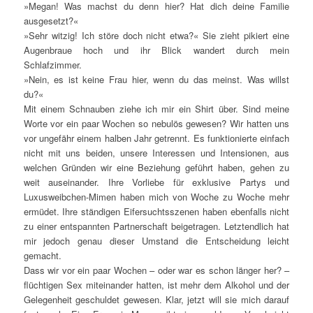
»Megan! Was machst du denn hier? Hat dich deine Familie
ausgesetzt?«
»Sehr witzig! Ich störe doch nicht etwa?« Sie zieht pikiert eine
Augenbraue hoch und ihr Blick wandert durch mein
Schlafzimmer.
»Nein, es ist keine Frau hier, wenn du das meinst. Was willst
du?«
Mit einem Schnauben ziehe ich mir ein Shirt über. Sind meine
Worte vor ein paar Wochen so nebulös gewesen? Wir hatten uns
vor ungefähr einem halben Jahr getrennt. Es funktionierte einfach
nicht mit uns beiden, unsere Interessen und Intensionen, aus
welchen Gründen wir eine Beziehung geführt haben, gehen zu
weit auseinander. Ihre Vorliebe für exklusive Partys und
Luxusweibchen-Mimen haben mich von Woche zu Woche mehr
ermüdet. Ihre ständigen Eifersuchtsszenen haben ebenfalls nicht
zu einer entspannten Partnerschaft beigetragen. Letztendlich hat
mir jedoch genau dieser Umstand die Entscheidung leicht
gemacht.
Dass wir vor ein paar Wochen – oder war es schon länger her? –
flüchtigen Sex miteinander hatten, ist mehr dem Alkohol und der
Gelegenheit geschuldet gewesen. Klar, jetzt will sie mich darauf