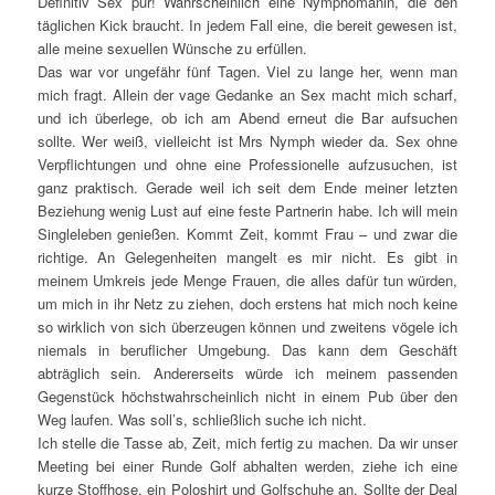
Definitiv Sex pur! Wahrscheinlich eine Nymphomanin, die den
täglichen Kick braucht. In jedem Fall eine, die bereit gewesen ist,
alle meine sexuellen Wünsche zu erfüllen.
Das war vor ungefähr fünf Tagen. Viel zu lange her, wenn man
mich fragt. Allein der vage Gedanke an Sex macht mich scharf,
und ich überlege, ob ich am Abend erneut die Bar aufsuchen
sollte. Wer weiß, vielleicht ist Mrs Nymph wieder da. Sex ohne
Verpflichtungen und ohne eine Professionelle aufzusuchen, ist
ganz praktisch. Gerade weil ich seit dem Ende meiner letzten
Beziehung wenig Lust auf eine feste Partnerin habe. Ich will mein
Singleleben genießen. Kommt Zeit, kommt Frau – und zwar die
richtige. An Gelegenheiten mangelt es mir nicht. Es gibt in
meinem Umkreis jede Menge Frauen, die alles dafür tun würden,
um mich in ihr Netz zu ziehen, doch erstens hat mich noch keine
so wirklich von sich überzeugen können und zweitens vögele ich
niemals in beruflicher Umgebung. Das kann dem Geschäft
abträglich sein. Andererseits würde ich meinem passenden
Gegenstück höchstwahrscheinlich nicht in einem Pub über den
Weg laufen. Was soll’s, schließlich suche ich nicht.
Ich stelle die Tasse ab, Zeit, mich fertig zu machen. Da wir unser
Meeting bei einer Runde Golf abhalten werden, ziehe ich eine
kurze Stoffhose, ein Poloshirt und Golfschuhe an. Sollte der Deal