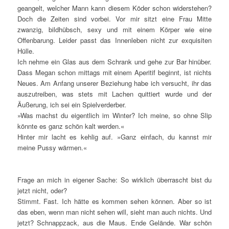
geangelt, welcher Mann kann diesem Köder schon widerstehen?
Doch die Zeiten sind vorbei. Vor mir sitzt eine Frau Mitte
zwanzig, bildhübsch, sexy und mit einem Körper wie eine
Offenbarung. Leider passt das Innenleben nicht zur exquisiten
Hülle.
Ich nehme ein Glas aus dem Schrank und gehe zur Bar hinüber.
Dass Megan schon mittags mit einem Aperitif beginnt, ist nichts
Neues. Am Anfang unserer Beziehung habe ich versucht, ihr das
auszutreiben, was stets mit Lachen quittiert wurde und der
Äußerung, ich sei ein Spielverderber.
»Was machst du eigentlich im Winter? Ich meine, so ohne Slip
könnte es ganz schön kalt werden.«
Hinter mir lacht es kehlig auf. »Ganz einfach, du kannst mir
meine Pussy wärmen.«
Frage an mich in eigener Sache: So wirklich überrascht bist du
jetzt nicht, oder?
Stimmt. Fast. Ich hätte es kommen sehen können. Aber so ist
das eben, wenn man nicht sehen will, sieht man auch nichts. Und
jetzt? Schnappzack, aus die Maus. Ende Gelände. War schön