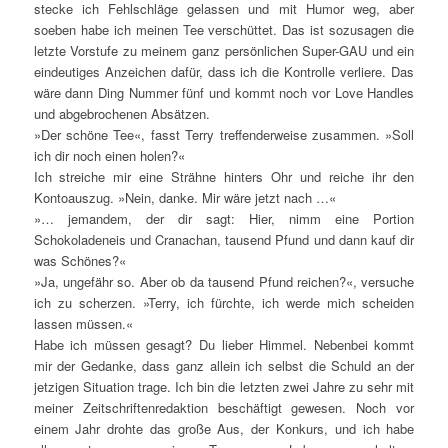
stecke ich Fehlschläge gelassen und mit Humor weg, aber
soeben habe ich meinen Tee verschüttet. Das ist sozusagen die
letzte Vorstufe zu meinem ganz persönlichen Super-GAU und ein
eindeutiges Anzeichen dafür, dass ich die Kontrolle verliere. Das
wäre dann Ding Nummer fünf und kommt noch vor Love Handles
und abgebrochenen Absätzen.
»Der schöne Tee«, fasst Terry treffenderweise zusammen. »Soll
ich dir noch einen holen?«
Ich streiche mir eine Strähne hinters Ohr und reiche ihr den
Kontoauszug. »Nein, danke. Mir wäre jetzt nach …«
»… jemandem, der dir sagt: Hier, nimm eine Portion
Schokoladeneis und Cranachan, tausend Pfund und dann kauf dir
was Schönes?«
»Ja, ungefähr so. Aber ob da tausend Pfund reichen?«, versuche
ich zu scherzen. »Terry, ich fürchte, ich werde mich scheiden
lassen müssen.«
Habe ich müssen gesagt? Du lieber Himmel. Nebenbei kommt
mir der Gedanke, dass ganz allein ich selbst die Schuld an der
jetzigen Situation trage. Ich bin die letzten zwei Jahre zu sehr mit
meiner Zeitschriftenredaktion beschäftigt gewesen. Noch vor
einem Jahr drohte das große Aus, der Konkurs, und ich habe