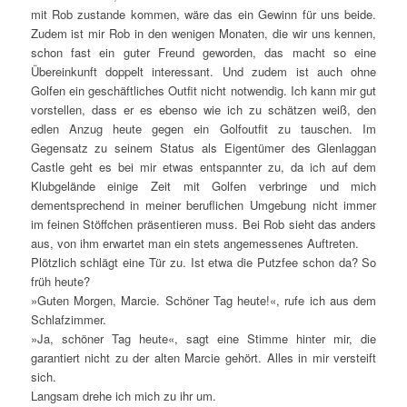
mit Rob zustande kommen, wäre das ein Gewinn für uns beide.
Zudem ist mir Rob in den wenigen Monaten, die wir uns kennen,
schon fast ein guter Freund geworden, das macht so eine
Übereinkunft doppelt interessant. Und zudem ist auch ohne
Golfen ein geschäftliches Outfit nicht notwendig. Ich kann mir gut
vorstellen, dass er es ebenso wie ich zu schätzen weiß, den
edlen Anzug heute gegen ein Golfoutfit zu tauschen. Im
Gegensatz zu seinem Status als Eigentümer des Glenlaggan
Castle geht es bei mir etwas entspannter zu, da ich auf dem
Klubgelände einige Zeit mit Golfen verbringe und mich
dementsprechend in meiner beruflichen Umgebung nicht immer
im feinen Stöffchen präsentieren muss. Bei Rob sieht das anders
aus, von ihm erwartet man ein stets angemessenes Auftreten.
Plötzlich schlägt eine Tür zu. Ist etwa die Putzfee schon da? So
früh heute?
»Guten Morgen, Marcie. Schöner Tag heute!«, rufe ich aus dem
Schlafzimmer.
»Ja, schöner Tag heute«, sagt eine Stimme hinter mir, die
garantiert nicht zu der alten Marcie gehört. Alles in mir versteift
sich.
Langsam drehe ich mich zu ihr um.