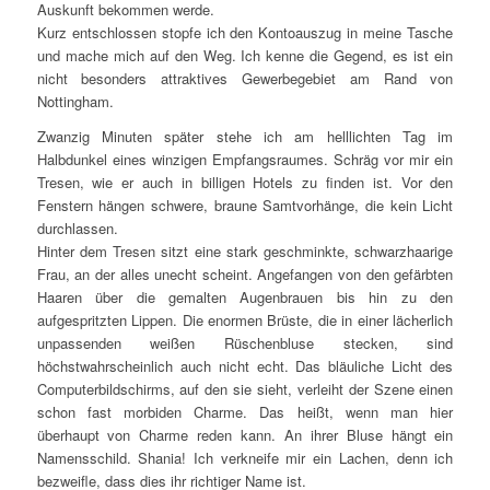
Auskunft bekommen werde.
Kurz entschlossen stopfe ich den Kontoauszug in meine Tasche
und mache mich auf den Weg. Ich kenne die Gegend, es ist ein
nicht besonders attraktives Gewerbegebiet am Rand von
Nottingham.
Zwanzig Minuten später stehe ich am helllichten Tag im
Halbdunkel eines winzigen Empfangsraumes. Schräg vor mir ein
Tresen, wie er auch in billigen Hotels zu finden ist. Vor den
Fenstern hängen schwere, braune Samtvorhänge, die kein Licht
durchlassen.
Hinter dem Tresen sitzt eine stark geschminkte, schwarzhaarige
Frau, an der alles unecht scheint. Angefangen von den gefärbten
Haaren über die gemalten Augenbrauen bis hin zu den
aufgespritzten Lippen. Die enormen Brüste, die in einer lächerlich
unpassenden weißen Rüschenbluse stecken, sind
höchstwahrscheinlich auch nicht echt. Das bläuliche Licht des
Computerbildschirms, auf den sie sieht, verleiht der Szene einen
schon fast morbiden Charme. Das heißt, wenn man hier
überhaupt von Charme reden kann. An ihrer Bluse hängt ein
Namensschild. Shania! Ich verkneife mir ein Lachen, denn ich
bezweifle, dass dies ihr richtiger Name ist.