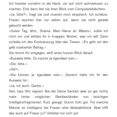
Ich hüstele vornehm in die Hand, um auf mich aufmerksam zu
machen. Erst dann löst sie ihren Blick vom Computerbildschirm.
»Ja, bitte?«, fragt sie und mustert mich skeptisch. Ich schätze,
Frauen tauchen hier nur selten auf, wenn sie nicht gerade
gebucht werden.
»Guten Tag, ähm, Shania. Mein Name ist Waters«, stelle ich
mich vor und erkläre ihr in knappen Worten, was ich will. Dann
schiebe ich den Kontoauszug über den Tresen. »Es geht um den
gelb markierten Betrag.«
Sie nimmt ihn entgegen, wirft einen kurzen Blick darauf.
»Ausweis bitte. Du kannst ja irgendwer sein.«
»Sie, bitte.«
»Hä?«
»Sie können ja irgendwer sein.« Genervt halte ich ihr den
Ausweis hin.
»Ja, ich auch. Danke.«
Herr, lass Hirn regnen! Bei der Dame flackert aber so gar nichts
mehr hinter möglichen Restbeständen von brüchigen
Intelligenzfragmenten. Kurz gesagt: Dumm fickt gut. Für manche
Männer ist Intelligenz bei Frauen eher libidoabtötend. Aber trifft
das auch auf Fraser zu? Untiefen tun sich auf.