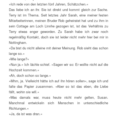
»Ich rede von den letzten fünf Jahren, Schätzchen.«
Das liebe ich an ihr. Sie ist direkt und kommt gleich zur Sache.
Terry ist im Thema. Seit letztes Jahr Sarah, eine meiner festen
Mitarbeiterinnen, meinen Bruder Rob geheiratet hat und zu ihm in
sein Cottage am Loch Linnhe gezogen ist, ist das Verhältnis zu
Terry etwas enger geworden. Zu Sarah habe ich zwar noch
regelmäßig Kontakt, doch sie ist leider nicht mehr hier bei mir in
Nottingham.
»Da bist du nicht alleine mit deiner Meinung. Rob sieht das schon
lange so.«
»Wie lange?«
»Nun ja.« Ich lächle schief. »Sagen wir so: Er wollte nicht auf die
Hochzeit kommen.«
»Ah, doch schon so lange.«
»Mhm, ja. Vielleicht hätte ich auf ihn hören sollen«, sage ich und
falte das Papier zusammen. »Aber so ist das eben, die Liebe
fällt, wohin sie will.«
»Was damals war, muss heute nicht mehr gelten, Susan.
Manchmal entwickeln sich Menschen in unterschiedliche
Richtungen.«
»Ja, da ist was dran.«