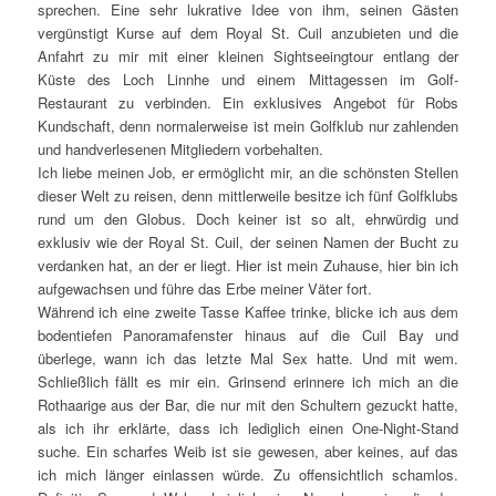
sprechen. Eine sehr lukrative Idee von ihm, seinen Gästen
vergünstigt Kurse auf dem Royal St. Cuil anzubieten und die
Anfahrt zu mir mit einer kleinen Sightseeingtour entlang der
Küste des Loch Linnhe und einem Mittagessen im Golf-
Restaurant zu verbinden. Ein exklusives Angebot für Robs
Kundschaft, denn normalerweise ist mein Golfklub nur zahlenden
und handverlesenen Mitgliedern vorbehalten.
Ich liebe meinen Job, er ermöglicht mir, an die schönsten Stellen
dieser Welt zu reisen, denn mittlerweile besitze ich fünf Golfklubs
rund um den Globus. Doch keiner ist so alt, ehrwürdig und
exklusiv wie der Royal St. Cuil, der seinen Namen der Bucht zu
verdanken hat, an der er liegt. Hier ist mein Zuhause, hier bin ich
aufgewachsen und führe das Erbe meiner Väter fort.
Während ich eine zweite Tasse Kaffee trinke, blicke ich aus dem
bodentiefen Panoramafenster hinaus auf die Cuil Bay und
überlege, wann ich das letzte Mal Sex hatte. Und mit wem.
Schließlich fällt es mir ein. Grinsend erinnere ich mich an die
Rothaarige aus der Bar, die nur mit den Schultern gezuckt hatte,
als ich ihr erklärte, dass ich lediglich einen One-Night-Stand
suche. Ein scharfes Weib ist sie gewesen, aber keines, auf das
ich mich länger einlassen würde. Zu offensichtlich schamlos.