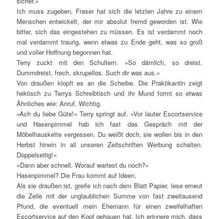
sicher.«
Ich muss zugeben, Fraser hat sich die letzten Jahre zu einem
Menschen entwickelt, der mir absolut fremd geworden ist. Wie
bitter, sich das eingestehen zu müssen. Es ist verdammt noch
mal verdammt traurig, wenn etwas zu Ende geht, was so groß
und voller Hoffnung begonnen hat.
Terry zuckt mit den Schultern. »So dämlich, so dreist.
Dummdreist, frech, skrupellos. Such dir was aus.«
Von draußen klopft es an die Scheibe. Die Praktikantin zeigt
hektisch zu Terrys Schreibtisch und ihr Mund formt so etwas
Ähnliches wie: Anruf. Wichtig.
»Ach du liebe Güte!« Terry springt auf. »Vor lauter Escortservice
und Hasenpimmel hab ich fast das Gespräch mit der
Möbelhauskette vergessen. Du weißt doch, sie wollen bis in den
Herbst hinein in all unseren Zeitschriften Werbung schalten.
Doppelseitig!«
»Dann aber schnell. Worauf wartest du noch?«
Hasenpimmel? Die Frau kommt auf Ideen.
Als sie draußen ist, greife ich nach dem Blatt Papier, lese erneut
die Zeile mit der unglaublichen Summe von fast zweitausend
Pfund, die eventuell mein Ehemann für einen zweifelhaften
Escortservice auf den Kopf gehauen hat. Ich erinnere mich, dass