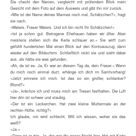
Sie checkt den Namen, vergleicht mit prüfendem Blick mein
Gesicht mit dem Foto auf dem Ausweis und gibt ihn mir zurück.
»Wie ist der Name deines Mannes noch mal, Schätzchen?«, fragt
sie nach.
»Waters, Fraser Waters. Und ich bin nicht Ihr Schätzchen!«
»Ist ja schon gut. Betrogene Ehefrauen haben wir öfter. Aber
meistens stellen sich die Kerle schlauer an.« Sie wirft zum
gefühlt hundertsten Mal einen Blick auf den Kontoauszug, dann
wieder auf den Bildschirm. Schließlich nickt sie und sieht dabei
aus, als hätte sie was gefunden.
»Ah, da ist es. Ja, Er war an diesem Tag da, dein Fraser.« Wenn
du mich noch einmal duzt, erhänge ich dich im Samtvorhang!
»Jetzt erinnere ich mich. Ist das so ein großer, schlanker?
Blond?«
»Ja«, krächze ich und muss mich am Tresen festhalten. Die Luft
hier drin ist schwer und staubig.
»Der ist ein Leckerchen. Hat zwei kleine Muttermale an der
rechten Hüfte, richtig?«
Ich glaube, mir wird schlecht. Will ich wissen, woher sie das
weiß?
»Ja.«
»Dann ist er das. Ja, der war die ganze Nacht hier. Hat mit Karte