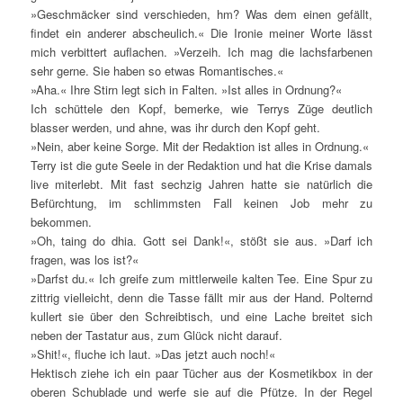
»Geschmäcker sind verschieden, hm? Was dem einen gefällt,
findet ein anderer abscheulich.« Die Ironie meiner Worte lässt
mich verbittert auflachen. »Verzeih. Ich mag die lachsfarbenen
sehr gerne. Sie haben so etwas Romantisches.«
»Aha.« Ihre Stirn legt sich in Falten. »Ist alles in Ordnung?«
Ich schüttele den Kopf, bemerke, wie Terrys Züge deutlich
blasser werden, und ahne, was ihr durch den Kopf geht.
»Nein, aber keine Sorge. Mit der Redaktion ist alles in Ordnung.«
Terry ist die gute Seele in der Redaktion und hat die Krise damals
live miterlebt. Mit fast sechzig Jahren hatte sie natürlich die
Befürchtung, im schlimmsten Fall keinen Job mehr zu
bekommen.
»Oh, taing do dhia. Gott sei Dank!«, stößt sie aus. »Darf ich
fragen, was los ist?«
»Darfst du.« Ich greife zum mittlerweile kalten Tee. Eine Spur zu
zittrig vielleicht, denn die Tasse fällt mir aus der Hand. Polternd
kullert sie über den Schreibtisch, und eine Lache breitet sich
neben der Tastatur aus, zum Glück nicht darauf.
»Shit!«, fluche ich laut. »Das jetzt auch noch!«
Hektisch ziehe ich ein paar Tücher aus der Kosmetikbox in der
oberen Schublade und werfe sie auf die Pfütze. In der Regel