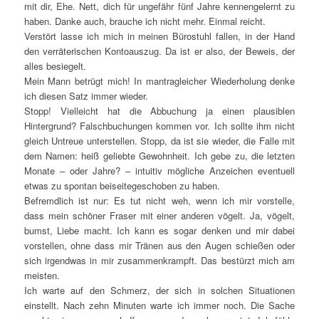
mit dir, Ehe. Nett, dich für ungefähr fünf Jahre kennengelernt zu
haben. Danke auch, brauche ich nicht mehr. Einmal reicht.
Verstört lasse ich mich in meinen Bürostuhl fallen, in der Hand
den verräterischen Kontoauszug. Da ist er also, der Beweis, der
alles besiegelt.
Mein Mann betrügt mich! In mantragleicher Wiederholung denke
ich diesen Satz immer wieder.
Stopp! Vielleicht hat die Abbuchung ja einen plausiblen
Hintergrund? Falschbuchungen kommen vor. Ich sollte ihm nicht
gleich Untreue unterstellen. Stopp, da ist sie wieder, die Falle mit
dem Namen: heiß geliebte Gewohnheit. Ich gebe zu, die letzten
Monate – oder Jahre? – intuitiv mögliche Anzeichen eventuell
etwas zu spontan beiseitegeschoben zu haben.
Befremdlich ist nur: Es tut nicht weh, wenn ich mir vorstelle,
dass mein schöner Fraser mit einer anderen vögelt. Ja, vögelt,
bumst, Liebe macht. Ich kann es sogar denken und mir dabei
vorstellen, ohne dass mir Tränen aus den Augen schießen oder
sich irgendwas in mir zusammenkrampft. Das bestürzt mich am
meisten.
Ich warte auf den Schmerz, der sich in solchen Situationen
einstellt. Nach zehn Minuten warte ich immer noch. Die Sache