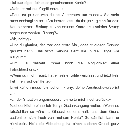
»Ist das eigentlich euer gemeinsames Konto?«
»Nein, er hat nur Zugriff darauf.«
»Dann ist ja klar, was du als Allererstes tun musst.« Sie sieht
mich eindringlich an. »Am besten lässt du ihn jetzt gleich für dein
Konto sperren. Bislang ist von deinem Konto kein solcher Betrag
abgebucht worden. Richtig?«
»Äh, richtig.«
»Und du glaubst, das war das erste Mal, dass er diesen Service
genutzt hat?« Das Wort Service zieht sie in die Länge wie
Kaugummi.
»Hm. Es besteht immer noch die Möglichkeit einer
Falschbuchung.«
»Wenn du mich fragst, hat er seine Kohle verprasst und jetzt kein
Fett mehr auf der Kette.«
Unwillkürlich muss ich lachen. »Terry, deine Ausdrucksweise ist
…«
»… der Situation angemessen. Ich halte mich noch zurück.«
Nachdenklich spinne ich Terrys Gedankengang weiter. »Wenn es
tatsächlich so wäre … Glaubst du ernsthaft, aus dem Grund
bedient er sich frech von meinem Konto? So dämlich kann er
nicht sein. Nein, die Abbuchung hat einen anderen Grund, ganz