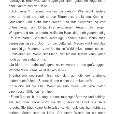
festnageln. Eine Frau wie Megan gibt einen goldenen Vogel nicht
ohne Kampf aus der Hand.
»Dich sehen? Fragen, wie es dir geht?« Wie nicht anders
erwartet, lehnt sie sich an den Türrahmen, senkt den Kopf ein
Stückchen und sieht mich kokett und mit Schmollmund von
unten herauf an. O ja, ihre rehbraunen Augen, die langen
Wimpern und das brünette, wallende Haar, das sich geschmeidig
um ihre zarten Schultern schmiegt, können einen Mann alles
vergessen lassen. Doch ich bin geläutert. Megan wirkt wie das
unschuldige Mädchen vom Lande, in Wirklichkeit strebt sie ein
Luxusleben an. Wenn der Mann, der ihr das bieten kann, auch
noch gut aussieht, prima.
»Ja klar.« Ich lache auf, gehe an ihr vorbei in den großzügigen
Wohnbereich. »Was willst du wirklich?«
Theatralisch seufzend lässt sie sich auf die cremefarbene
Ledercouch fallen. »Bietest du mir nichts zu trinken an?«
Ich blicke auf die Uhr. »Wenn es sein muss. Ich habe gleich
einen geschäftlichen Termin.«
»Einen Martini, bitte«, sagt sie mit rauchiger Stimme und schlägt
ein Bein über. Dabei sorgt sie dafür, dass der Rock zur Seite
rutscht. Sie trägt keine Unterwäsche. Nun gut, das hat nichts zu
heißen, Megan liebt es luftig. Auf diese Weise hat sie mich