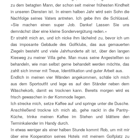
zu dem betagten Mann, der schon seit meiner frühesten Kindheit
in unseren Diensten ist. In einem halben Jahr wird sein Sohn die
Nachfolge seines Vaters antreten. Ich gebe ihm die Schlüssel.
»Sie machen einen super Job. Danke! Lassen Sie uns
demnächst über eine kleine Sondervergütung reden.«
Er strahlt mich an, und ich nicke ihm lächelnd zu, bevor ich um
das imposante Gebäude des Golfklubs, das aus gemauerten
Ziegeln besteht und viele Jahrhunderte alt ist, über den langen
Kiesweg zu meiner Villa gehe. Man muss seine Angestellten so
behandeln, wie man selbst gerne behandelt werden möchte, das
zahlt sich immer mit Treue, Identifikation und guter Arbeit aus.
Endlich in meinen vier Wänden angekommen, schäle ich mich
aus dem Sportoutfit und lege es auf den Ständer neben dem
Wäschekorb, damit es trocknen kann. Bereits morgen wird es
frisch gewaschen in der Kommode liegen.
Ich strecke mich, setze Kaffee auf und springe unter die Dusche.
Anschließend trockne ich mich ab, gehe nackt in die Pantry-
Küche, trinke meinen Kaffee im Stehen und blättere den
Terminkalender im Handy durch.
In etwas weniger als einer halben Stunde kommt Rob, um mit mir
über eine Kooperation seines Hotels mit meinem Golfplatz zu