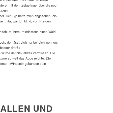
hte er mit dem Zeigefinger über die noch
utzen.
mer. Der Typ hatte mich angesehen, als
ein. Ja, war ich blind, von Pferden
ischluft, bitte, mindestens einen Wald
ch, der lässt dich nur bei sich wohnen,
 besser dran!«
 würde definitiv etwas vermissen. Die
äume so weit das Auge reichte. Die
 Person »Vincent« gebunden sein
FALLEN UND