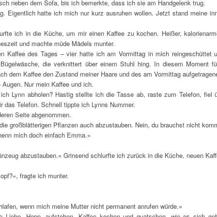
sch neben dem Sofa, bis ich bemerkte, dass ich sie am Handgelenk trug.
Eigentlich hatte ich mich nur kurz ausruhen wollen. Jetzt stand meine in
fte ich in die Küche, um mir einen Kaffee zu kochen. Heißer, kalorienarme
geszeit und machte müde Mädels munter.
en Kaffee des Tages – vier hatte ich am Vormittag in mich reingeschütte
ie Bügelwäsche, die verknittert über einem Stuhl hing. In diesem Moment 
ach dem Kaffee den Zustand meiner Haare und des am Vormittag aufgetragen
e Augen. Nur mein Kaffee und ich.
 ich Lynn abholen? Hastig stellte ich die Tasse ab, raste zum Telefon, fie
mir das Telefon. Schnell tippte ich Lynns Nummer.
nderen Seite abgenommen.
 die großblätterigen Pflanzen auch abzustauben. Nein, du brauchst nicht kom
nd nenn mich doch einfach Emma.«
rünzeug abzustauben.« Grinsend schlurfte ich zurück in die Küche, neuen Kaff
pf?«, fragte ich munter.
hlafen, wenn mich meine Mutter nicht permanent anrufen würde.«
Liebe. Hopp, aufstehen, Kaffee kochen und quatschen, wie es sich gehö