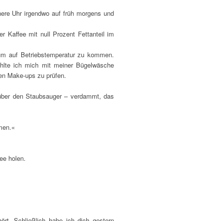
nere Uhr irgendwo auf früh morgens und
r Kaffee mit null Prozent Fettanteil im
t um auf Betriebstemperatur zu kommen.
fühlte ich mich mit meiner Bügelwäsche
en Make-ups zu prüfen.
l über den Staubsauger – verdammt, das
men.«
ee holen.
rt. Schließlich habe ich dich gestern