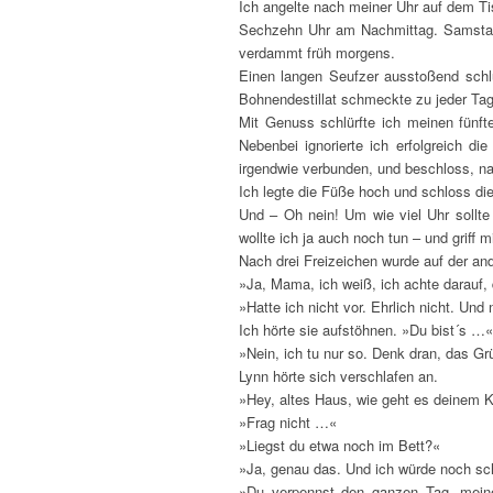
Ich angelte nach meiner Uhr auf dem Ti
Sechzehn Uhr am Nachmittag. Samstag. 
verdammt früh morgens.
Einen langen Seufzer ausstoßend schlur
Bohnendestillat schmeckte zu jeder Ta
Mit Genuss schlürfte ich meinen fünft
Nebenbei ignorierte ich erfolgreich d
irgendwie verbunden, und beschloss, n
Ich legte die Füße hoch und schloss di
Und – Oh nein! Um wie viel Uhr sollte
wollte ich ja auch noch tun – und griff 
Nach drei Freizeichen wurde auf der a
»Ja, Mama, ich weiß, ich achte darauf,
»Hatte ich nicht vor. Ehrlich nicht. U
Ich hörte sie aufstöhnen. »Du bist´s …«
»Nein, ich tu nur so. Denk dran, das G
Lynn hörte sich verschlafen an.
»Hey, altes Haus, wie geht es deinem Ko
»Frag nicht …«
»Liegst du etwa noch im Bett?«
»Ja, genau das. Und ich würde noch sc
»Du verpennst den ganzen Tag, meine 