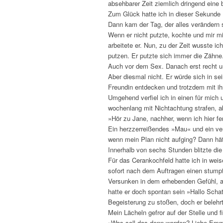
absehbarer Zeit ziemlich dringend eine 
Zum Glück hatte ich in dieser Sekunde 
Dann kam der Tag, der alles verändern 
Wenn er nicht putzte, kochte und mir m
arbeitete er. Nun, zu der Zeit wusste 
putzen. Er putzte sich immer die Zähn
Auch vor dem Sex. Danach erst recht un
Aber diesmal nicht. Er würde sich in se
Freundin entdecken und trotzdem mit ih
Umgehend verfiel ich in einen für mic
wochenlang mit Nichtachtung strafen, a
»Hör zu Jane, nachher, wenn ich hier fe
Ein herzzerreißendes »Mau« und ein ve
wenn mein Plan nicht aufging? Dann hä
Innerhalb von sechs Stunden blitzte di
Für das Cerankochfeld hatte ich in wei
sofort nach dem Auftragen einen stumpfe
Versunken in dem erhebenden Gefühl, a
hatte er doch spontan sein »Hallo Schat
Begeisterung zu stoßen, doch er belehr
Mein Lächeln gefror auf der Stelle und 
»Was soll das denn werden? Liebe Emma,