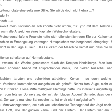
!«
tung folgte eine seltsame Stille. Sie würde doch nicht etwa …?
eder?«
Mensch …«
ollt mein Kopfkino an. Ich konnte nicht umhin, mir Lynn mit dem Telefon au
auch alle Anzeichen eines kapitalen Weinschorlekaters.
 Meine verschlafene Freundin hatte sich offensichtlich vom Klo zur Kaffeemas
hien in Ermangelung vorrätigen Hirnspeichers vorübergehend lahmgelegt. 
icht in der Lage zu sein. Das Gluckern der Maschine verriet mir, dass die v
onen schalteten auf Normalzustand.
is zweimal die Woche gemeinsam durch die Kneipen Heidelbergs. Man kön
 einen schönen Abend mit ansprechender Musik, und hielten Ausschau na
 lachten, tanzten und schenkten attraktiven Kerlen – so denn welche
Vorabend kümmerlicher ausgefallen als gehofft. Nichts fürs Auge, nicht ei
n zu trinken. Diese Mittelmäßigkeit allerdings hatte uns ihrerseits augenfälli
n vom letzten Donnerstag, der mit den blauen Augen? Schade, dass der g
. Der war ja mal eine Sahneschnitte. Ist er dir nicht aufgefallen?«
wei Mittzwanzigerinnen, die sich wie liebeskranke Teenager auf der Jagd na
in Gott, wie der gucken kann« und der Hintern. Der Hintern war ein m