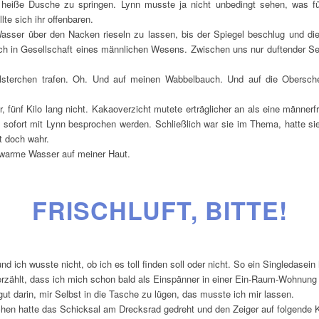
 heiße Dusche zu springen. Lynn musste ja nicht unbedingt sehen, was für
te sich ihr offenbaren.
sser über den Nacken rieseln zu lassen, bis der Spiegel beschlug und di
 in Gesellschaft eines männlichen Wesens. Zwischen uns nur duftender Sei
sterchen trafen. Oh. Und auf meinen Wabbelbauch. Und auf die Oberschen
 fünf Kilo lang nicht. Kakaoverzicht mutete erträglicher an als eine männerf
sofort mit Lynn besprochen werden. Schließlich war sie im Thema, hatte sie
t doch wahr.
 warme Wasser auf meiner Haut.
FRISCHLUFT, BITTE!
 ich wusste nicht, ob ich es toll finden soll oder nicht. So ein Singledasein h
rzählt, dass ich mich schon bald als Einspänner in einer Ein-Raum-Wohnung w
gut darin, mir Selbst in die Tasche zu lügen, das musste ich mir lassen.
hen hatte das Schicksal am Drecksrad gedreht und den Zeiger auf folgende Ka