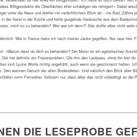
, dass Billigprodukte die Oberflächen eher schädigen als reinigen!« Dabei wisc
Finger unter die Nase und drehte mit verächtlichem Blick ab – ins Bad, Zähne p
ch in der Hand in der Küche und hörte gurgelnde Geräusche aus dem Badezim
raus, mich so zu behandeln? Wer war ich denn?! Das durfte alles nicht wahr s
mlich. Wie in Trance hatte ich nach meiner Jacke gegriffen. Nur raus hier. Fr
h: »Warum lässt du dich so behandeln? Der Mann ist ein egoistisches Arschlo
t. Der hat definitiv ein Frauenproblem. Gib ihm den Laufpass, ohne ihn bist du
ten sich Lynns Worte richtig angefühlt, auch wenn sie geschmerzt hatten. Ich
e. Den warmen Geruch der alten Bodendielen. Und natürlich den Blick über B
hlafen vorm Fernseher. Seltsam nur, dass alles das nicht unbedingt an die
HNEN DIE LESEPROBE GE