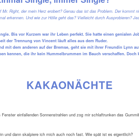
uf Mr. Right, der mein Herz erobert? Genau das ist das Problem. Der kommt nic
l erkennen. Und wie zur Hölle geht das? Vielleicht durch Ausprobieren? Je
ingle. Bis vor Kurzem war ihr Leben perfekt. Sie hatte einen genialen 
seit der Trennung von Vincent läuft alles aus dem Ruder.
 mit dem anderen auf der Bremse, geht sie mit ihrer Freundin Lynn auf
pen kennen, die ihr kein Hummelbrummen im Bauch verschaffen. Doch k
KAKAONÄCHTE
 das Fenster einfallenden Sonnenstrahlen und zog mir schlaftrunken das Gumm
in und dann skalpiere ich mich auch noch fast. Wie spät ist es eigentlich?