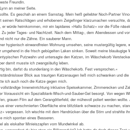
beste Freundin.
Lynn an meiner Seite.
sollte. Es geschah an einem Samstag. Mein heiß geliebter Noch-Partner Vinc
it seinen Ratschlägen und erhobenem Zeigefinger klarzumachen versuchte, da
ich, er würde heimkommen, mir ein lapidares »Hallo Schatz« vor die Füße näse
e. Zu jeder Tages- und Nachtzeit. Nach dem Mittag-, dem Abendessen und vor
d nicht nur die Zähne. Ein sauberer Mann.
iner hygienisch einwandfreien Wohnung umsehen, seine mustergültig legere, we
r umgehend in die frisch gebügelten Laken sinken. Soweit meine blauäugige 
h untypischen Putzwahn und untersagte den Katzen, im Wäschekorb Verstecke
ber damit musste ich zwangsläufig leben.
rtig bin, darfst du stundenlang in den Wäschekorb. Fest versprochen.«
rständnisloser Blick aus traurigen Katzenaugen ließ mich schwanken und die
tte ich auch noch die Katze gegen mich.
e vollständige Inneneinrichtung inklusive Speisekammer, Zimmerecken und Zah
ser Voraussicht ein Spezialblank-Wisch-und-Sauber-Gel besorgt. Von wegen Wi
n, grauen Film auf dem Cerangötterfeld, der mühevoll poliert werden wollte. 
us einer verschmierten Oberfläche eine blitzblank schwarze zu machen, stan
z« vergessen. Ich wischte mit dem Handrücken über die Stirn und strahlte ihn 
te mich spontan eines Besseren.
fiel als eiskalter Minieiszapfen vom Mundwinkel ab.
 verwendest du hier etwa ein Billigprodukt? Ich hatte dir doch diesen Test v