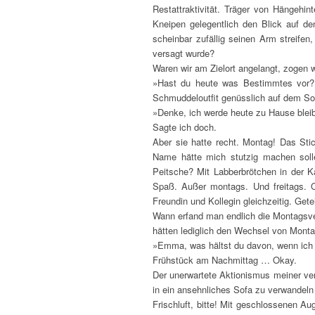
Restattraktivität. Träger von Hängehin
Kneipen gelegentlich den Blick auf de
scheinbar zufällig seinen Arm streifen
versagt wurde?
Waren wir am Zielort angelangt, zogen w
»Hast du heute was Bestimmtes vor?« 
Schmuddeloutfit genüsslich auf dem So
»Denke, ich werde heute zu Hause bleib
Sagte ich doch.
Aber sie hatte recht. Montag! Das Sti
Name hätte mich stutzig machen solle
Peitsche? Mit Labberbrötchen in der K
Spaß. Außer montags. Und freitags. O
Freundin und Kollegin gleichzeitig. Getei
Wann erfand man endlich die Montagsv
hätten lediglich den Wechsel von Monta
»Emma, was hältst du davon, wenn ich 
Frühstück am Nachmittag … Okay.
Der unerwartete Aktionismus meiner verk
in ein ansehnliches Sofa zu verwandeln 
Frischluft, bitte! Mit geschlossenen A