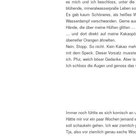
es mich und ich beschloss, unter die
blühende, mineralwasserpralle Leben soll
Es gab kaum Schöneres, als heißes Wa
Wasserdampf verschwanden. Gerne auch
Hände, die über meine Hüften glitten …
… und dort direkt auf meine Kakaopöl
überreifer Orangen ähnelten.
Nein. Stopp. So nicht. Kein Kakao mehr,
mit dem Speck. Dieser Vorsatz musste 
ich. Pfui, welch böser Gedanke. Aber is
Ich schloss die Augen und genoss das
Immer noch fühlte es sich komisch an und
Hätte mir vor ein paar Wochen jemand e
soll schaukeln gehen. Ich war ziemlich 
Tja, also vor ziemlich genau sechs Woc