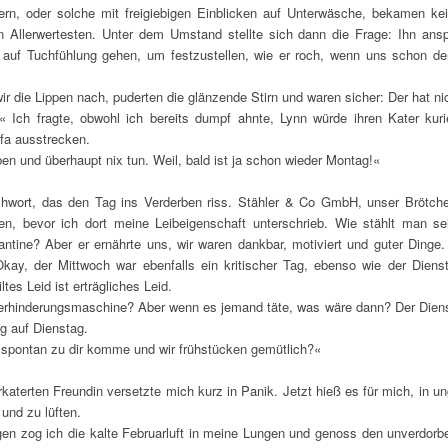
tern, oder solche mit freigiebigen Einblicken auf Unterwäsche, bekamen ke
n Allerwertesten. Unter dem Umstand stellte sich dann die Frage: Ihn an
, auf Tuchfühlung gehen, um festzustellen, wie er roch, wenn uns schon de
ir die Lippen nach, puderten die glänzende Stirn und waren sicher: Der hat ni
Ich fragte, obwohl ich bereits dumpf ahnte, Lynn würde ihren Kater ku
fa ausstrecken.
en und überhaupt nix tun. Weil, bald ist ja schon wieder Montag!«
chwort, das den Tag ins Verderben riss. Stähler & Co GmbH, unser Brötcheng
n, bevor ich dort meine Leibeigenschaft unterschrieb. Wie stählt man s
antine? Aber er ernährte uns, wir waren dankbar, motiviert und guter Dinge
kay, der Mittwoch war ebenfalls ein kritischer Tag, ebenso wie der Diens
ltes Leid ist erträgliches Leid.
erhinderungsmaschine? Aber wenn es jemand täte, was wäre dann? Der Diens
g auf Dienstag.
spontan zu dir komme und wir frühstücken gemütlich?«
aterten Freundin versetzte mich kurz in Panik. Jetzt hieß es für mich, in u
und zu lüften.
ugen zog ich die kalte Februarluft in meine Lungen und genoss den unverdorb