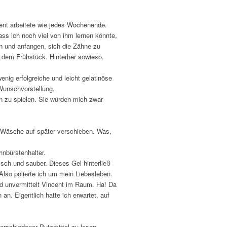
ent arbeitete wie jedes Wochenende.
ss ich noch viel von ihm lernen könnte,
ln und anfangen, sich die Zähne zu
 dem Frühstück. Hinterher sowieso.
nig erfolgreiche und leicht gelatinöse
Wunschvorstellung.
n zu spielen. Sie würden mich zwar
 Wäsche auf später verschieben. Was,
nbürstenhalter.
sch und sauber. Dieses Gel hinterließ
Also polierte ich um mein Liebesleben.
d unvermittelt Vincent im Raum. Ha! Da
an. Eigentlich hatte ich erwartet, auf
erschiedener Putzmittel zu lesen