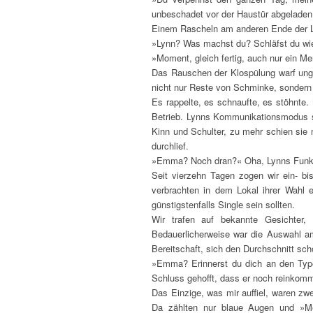
unbeschadet vor der Haustür abgeladen
Einem Rascheln am anderen Ende der Lei
»Lynn? Was machst du? Schläfst du wi
»Moment, gleich fertig, auch nur ein 
Das Rauschen der Klospülung warf ungew
nicht nur Reste von Schminke, sondern 
Es rappelte, es schnaufte, es stöhnte.
Betrieb. Lynns Kommunikationsmodus sc
Kinn und Schulter, zu mehr schien sie n
durchlief.
»Emma? Noch dran?« Oha, Lynns Funkti
Seit vierzehn Tagen zogen wir ein- b
verbrachten in dem Lokal ihrer Wahl
günstigstenfalls Single sein sollten.
Wir trafen auf bekannte Gesichter,
Bedauerlicherweise war die Auswahl am 
Bereitschaft, sich den Durchschnitt schö
»Emma? Erinnerst du dich an den Type
Schluss gehofft, dass er noch reinkommt
Das Einzige, was mir auffiel, waren z
Da zählten nur blaue Augen und »Me