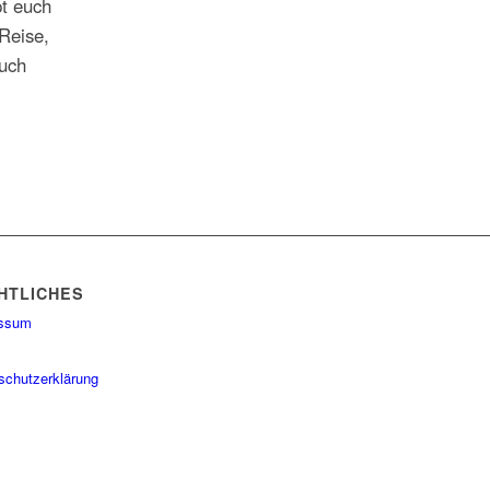
pt euch
Reise,
euch
HTLICHES
essum
schutzerklärung