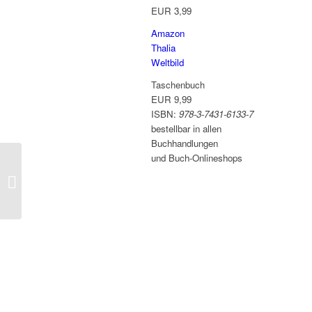
EUR 3,99
Amazon
Thalia
Weltbild
Taschenbuch
EUR 9,99
ISBN:
978-3-7431-6133-7
bestellbar in allen
Buchhandlungen
und Buch-Onlineshops
KICK OFF
– Fünf
Ladies auf
Abwegen –
Krimi mit
schwarzem
Humor