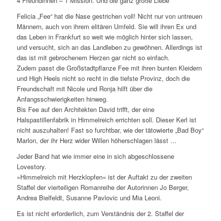
4 Freundinnen – 1 Mission. Und die ganz große Liebe
Felicia „Fee“ hat die Nase gestrichen voll! Nicht nur von untreuen
Männern, auch von ihrem elitären Umfeld. Sie will ihren Ex und
das Leben in Frankfurt so weit wie möglich hinter sich lassen,
und versucht, sich an das Landleben zu gewöhnen. Allerdings ist
das ist mit gebrochenem Herzen gar nicht so einfach.
Zudem passt die Großstadtpflanze Fee mit ihren bunten Kleidern
und High Heels nicht so recht in die tiefste Provinz, doch die
Freundschaft mit Nicole und Ronja hilft über die
Anfangsschwierigkeiten hinweg.
Bis Fee auf den Architekten David trifft, der eine
Halspastillenfabrik in Himmelreich errichten soll. Dieser Kerl ist
nicht auszuhalten! Fast so furchtbar, wie der tätowierte „Bad Boy“
Marlon, der ihr Herz wider Willen höherschlagen lässt …
Jeder Band hat wie immer eine in sich abgeschlossene
Lovestory.
»Himmelreich mit Herzklopfen« ist der Auftakt zu der zweiten
Staffel der vierteiligen Romanreihe der Autorinnen Jo Berger,
Andrea Bielfeldt, Susanne Pavlovic und Mia Leoni.
Es ist nicht erforderlich, zum Verständnis der 2. Staffel der