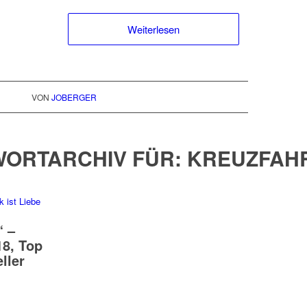
Weiterlesen
VON
JOBERGER
ORTARCHIV FÜR:
KREUZFAH
“ –
18, Top
ller