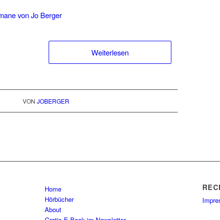
Weiterlesen
VON
JOBERGER
REC
Home
Hörbücher
Impr
About
Gratis E-Book im Newsletter