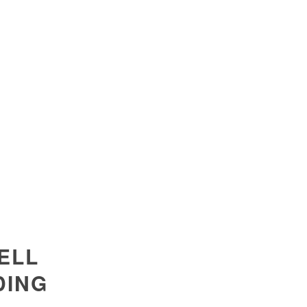
ELL
DING