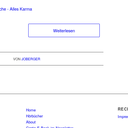
Weiterlesen
VON
JOBERGER
REC
Home
Hörbücher
Impr
About
Gratis E-Book im Newsletter