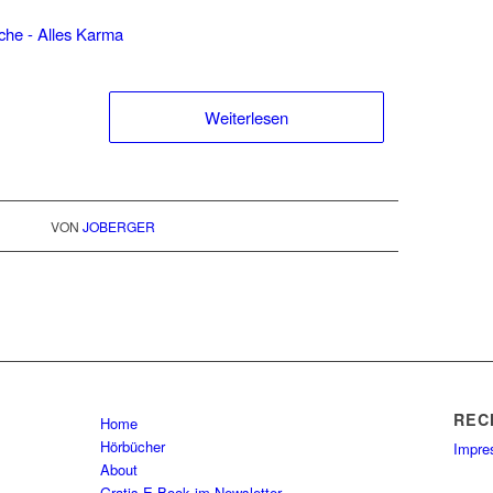
Weiterlesen
VON
JOBERGER
REC
Home
Hörbücher
Impr
About
Gratis E-Book im Newsletter