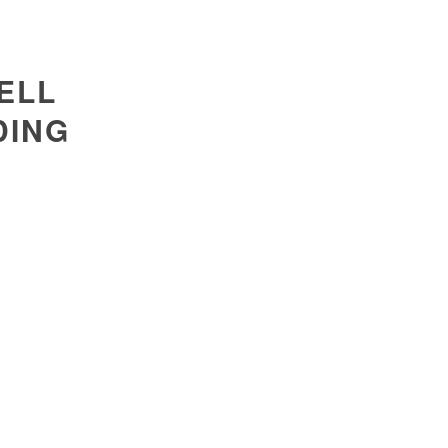
ELL
DING