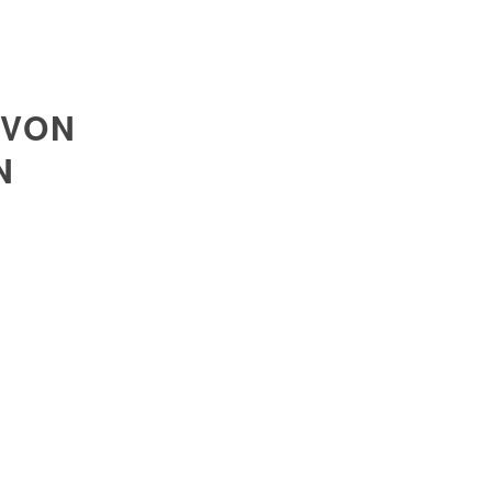
 VON
N